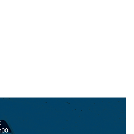
:
8h00